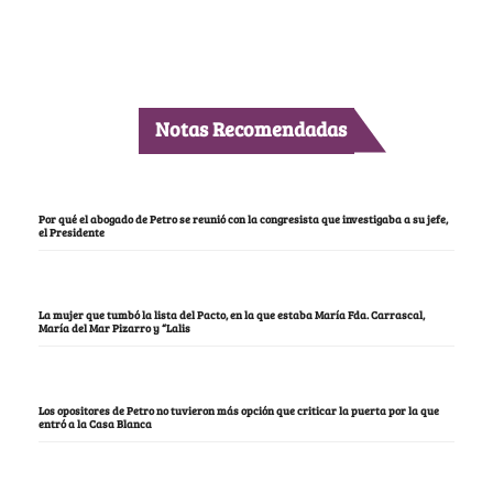
Notas Recomendadas
Por qué el abogado de Petro se reunió con la congresista que investigaba a su jefe,
el Presidente
La mujer que tumbó la lista del Pacto, en la que estaba María Fda. Carrascal,
María del Mar Pizarro y “Lalis
Los opositores de Petro no tuvieron más opción que criticar la puerta por la que
entró a la Casa Blanca