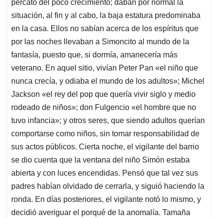
p
k
n
percató del poco crecimiento; daban por normal la
situación, al fin y al cabo, la baja estatura predominaba
en la casa. Ellos no sabían acerca de los espíritus que
por las noches llevaban a Simoncito al mundo de la
fantasía, puesto que, si dormía, amanecería más
veterano. En aquel sitio, vivían Peter Pan «el niño que
nunca crecía, y odiaba el mundo de los adultos»; Michel
Jackson «el rey del pop que quería vivir siglo y medio
rodeado de niños»; don Fulgencio «el hombre que no
tuvo infancia»; y otros seres, que siendo adultos querían
comportarse como niños, sin tomar responsabilidad de
sus actos públicos. Cierta noche, el vigilante del barrio
se dio cuenta que la ventana del niño Simón estaba
abierta y con luces encendidas. Pensó que tal vez sus
padres habían olvidado de cerrarla, y siguió haciendo la
ronda. En días posteriores, el vigilante notó lo mismo, y
decidió averiguar el porqué de la anomalía. Tamaña