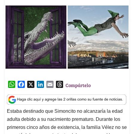
W
F
X
L
E
T
Compártelo
h
a
i
m
h
a
c
n
a
r
t
e
k
i
e
Estaba destinado que Simoncito no alcanzaría la edad
s
b
e
l
a
adulta debido a su nacimiento prematuro. Durante los
A
o
d
d
p
o
I
s
primeros cinco años de existencia, la familia Vélez no se