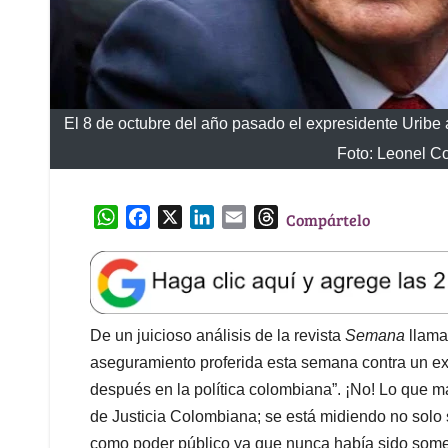
El 8 de octubre del año pasado el expresidente Uribe 
Foto: Leonel C
W
F
X
L
E
T
Compártelo
h
a
i
m
h
a
c
n
a
r
t
e
k
i
e
s
b
e
l
a
A
o
d
d
De un juicioso análisis de la revista
Semana
llama
p
o
I
s
aseguramiento proferida esta semana contra un ex
p
k
n
después en la política colombiana”. ¡No! Lo que m
de Justicia Colombiana; se está midiendo no solo
como poder público ya que nunca había sido someti