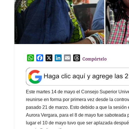
W
F
X
L
E
T
Compártelo
h
a
i
m
h
a
c
n
a
r
t
e
k
i
e
s
b
e
l
a
A
o
d
d
Este martes 14 de mayo el Consejo Superior Unive
p
o
I
s
reunirse en forma por primera vez desde la contro
p
k
n
pasado 21 de marzo. Esto debido a que la sesión e
Aurora Vergara, para el 8 de mayo fue saboteada 
lugar el 10 de mayo tuvo que ser aplazada después 