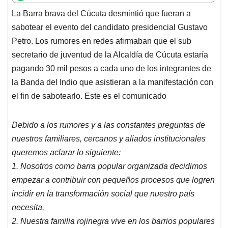
t
e
k
i
e
La Barra brava del Cúcuta desmintió que fueran a
s
b
e
l
a
sabotear el evento del candidato presidencial Gustavo
A
o
d
d
p
o
I
s
Petro. Los rumores en redes afirmaban que el sub
p
k
n
secretario de juventud de la Alcaldía de Cúcuta estaría
pagando 30 mil pesos a cada uno de los integrantes de
la Banda del Indio que asistieran a la manifestación con
el fin de sabotearlo. Este es el comunicado
Debido a los rumores y a las constantes preguntas de
nuestros familiares, cercanos y aliados institucionales
queremos aclarar lo siguiente:
1. Nosotros como bar
ra popular organizada decidimos
empezar a contribuir con pequeños procesos que logren
incidir en la transformación social que nuestro país
necesita.
2. Nuestra familia rojinegra vive en los barrios populares