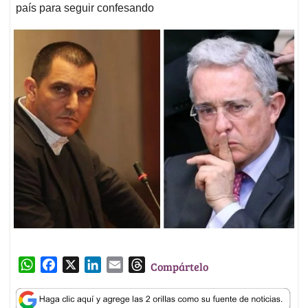
país para seguir confesando
W
F
X
L
E
T
Compártelo
h
a
i
m
h
a
c
n
a
r