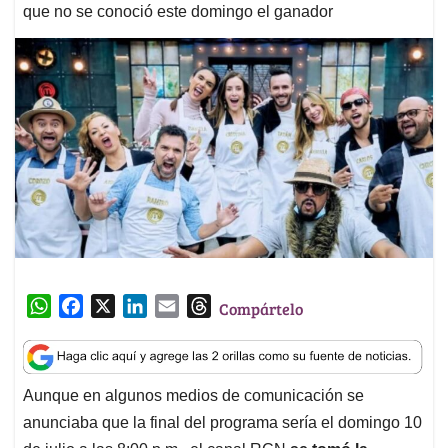
que no se conoció este domingo el ganador
W
F
X
L
E
T
Compártelo
h
a
i
m
h
a
c
n
a
r
t
e
k
i
e
Aunque en algunos medios de comunicación se
s
b
e
l
a
anunciaba que la final del programa sería el domingo 10
A
o
d
d