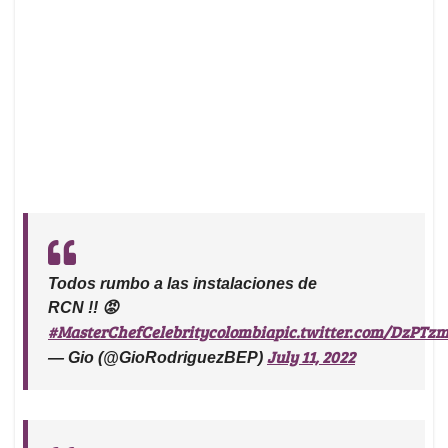
Todos rumbo a las instalaciones de
RCN !! 😡
#MasterChefCelebritycolombia
pic.twitter.com/DzPTz
July 11, 2022
— Gio (@GioRodriguezBEP)