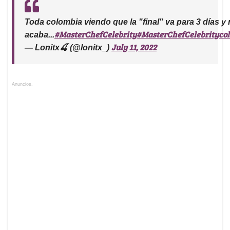
Toda colombia viendo que la "final" va para 3 días y
#MasterChefCelebrity
#MasterChefCelebrityco
acaba...
July 11, 2022
— Lonitx🍒 (@lonitx_)
Anuncios.