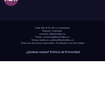
Calle 98a # 51-69 La Castellana
Bogotá, Colombia.
contacto @las2orillas.co
Pauta:
comercial@las2orillas.co
Temas Juridicos:
juridico@las2orillas.co
Todos los derechos reservados. Fundación Las Dos Orillas
¿Quiénes somos?
Política de Privacidad