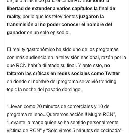
p
o
I
s
de julio a las 8:00 p.m.. el canal RCN
se tomó la
p
k
n
libertad de extender a varios capítulos la final de
reality,
por lo que los televidentes
juzgaron la
transmisión al no poder conocer el nombre del
ganador
en un solo episodio.
El reality gastronómico ha sido uno de los programas
con más audiencia en la televisión nacional, razón por la
que RCN habría dilatado su final. Y ante esto,
no
faltaron las críticas en redes sociales como Twitter
en donde el nombre del programa se volvió trending
topic la noche del pasado domingo.
“Llevan como 20 minutos de comerciales y 10 de
programa relleno...Queremos acción!!! Mugre RCN”,
“Levante la mano quien se ha sentido personalmente
víctima de RCN” y “Solo vimos 5 minutos de cocinada”