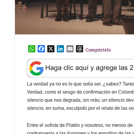
W
F
X
L
E
T
Compártelo
h
a
i
m
h
a
c
n
a
r
t
e
k
i
e
s
b
e
l
a
A
o
d
d
La verdad ya no es lo que solía ser, ¿sabes? Tanto
p
o
I
s
Verdad, como el sesgo de confirmación en Colombi
p
k
n
silencio que nos degrada, sin más; un silencio dev
silencio, en suma, esculpido por el relato de las
Entre el
sofista
de Platón y nosotros, no menos de 
contrapuesta a las ilusiones y los engaños de las a