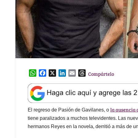
W
F
X
L
E
T
Compártelo
h
a
i
m
h
a
c
n
a
r
t
e
k
i
e
s
b
e
l
a
la ausencia 
A
o
d
d
El regreso de Pasión de Gavilanes, o
p
o
I
s
tiene paralizados a muchos televidentes. Las nuev
p
k
n
hermanos Reyes en la novela, derritió a más de una