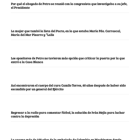
Por qué el abogado de Petro se reunió con la congresista que investigaba a su jefe,
el Presidente
La mujer que tumbó la lista del Pacto, en la que estaba María Fda. Carrascal,
María del Mar Pizarro y “Lalis
Los opositores de Petro no tuvieron más opción que criticar la puerta por la que
entró a la Casa Blanca
Así encontraron el cuerpo del cura Camilo Torres, 60 años después de haber sido
escondido por un general del Ejército
Regresar a la radio para comentar fútbol, la solución de Iván Mejía para luchar
contra la depresión
La casona más de 100 años de la embajada de Colombia en Washington donde