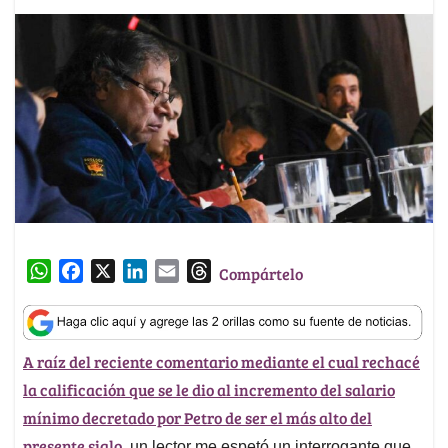
W
F
X
L
E
T
Compártelo
h
a
i
m
h
a
c
n
a
r
t
e
k
i
e
A raíz del reciente comentario mediante el cual rechacé
s
b
e
l
a
la calificación que se le dio al incremento del salario
A
o
d
d
p
o
I
s
mínimo decretado por Petro de ser el más alto del
p
k
n
presente siglo
, un lector me espetó un interrogante que