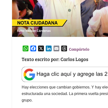
W
F
X
L
E
T
Compártelo
h
a
i
m
h
Texto escrito por: Carlos Lagos
a
c
n
a
r
t
e
k
i
e
s
b
e
l
a
A
o
d
d
p
o
I
s
Hay elecciones que cambian gobiernos. Y hay ele
p
k
n
estructurada una sociedad. La primera vuelta pre
grupo.