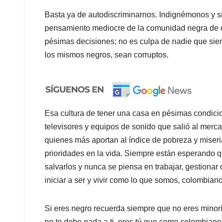
Basta ya de autodiscriminarnos. Indignémonos y 
pensamiento mediocre de la comunidad negra de c
pésimas decisiones; no es culpa de nadie que siem
los mismos negros, sean corruptos.
Esa cultura de tener una casa en pésimas condicio
televisores y equipos de sonido que salió al merc
quienes más aportan al índice de pobreza y miseri
prioridades en la vida. Siempre están esperando q
salvarlos y nunca se piensa en trabajar, gestiona
iniciar a ser y vivir como lo que somos, colombiano
Si eres negro recuerda siempre que no eres minor
no te debe nada a ti, eres tú que como colombiano t