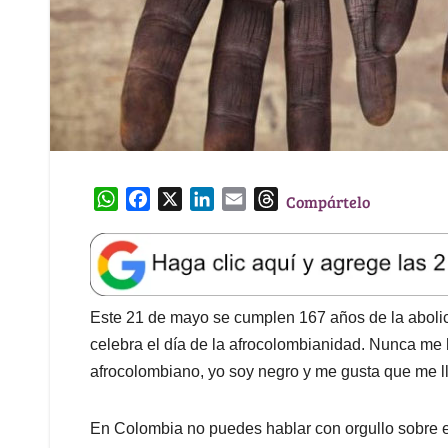
W
F
X
L
E
T
Compártelo
h
a
i
m
h
a
c
n
a
r
t
e
k
i
e
s
b
e
l
a
A
o
d
d
Este 21 de mayo se cumplen 167 años de la abolic
p
o
I
s
celebra el día de la afrocolombianidad. Nunca me 
p
k
n
afrocolombiano, yo soy negro y me gusta que me 
En Colombia no puedes hablar con orgullo sobre el 