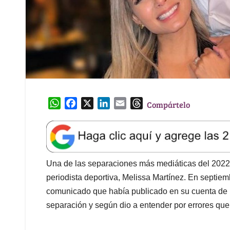
W
F
X
L
E
T
Compártelo
h
a
i
m
h
a
c
n
a
r
t
e
k
i
e
s
b
e
l
a
A
o
d
d
Una de las separaciones más mediáticas del 2022 
p
o
I
s
periodista deportiva, Melissa Martínez. En septiemb
p
k
n
comunicado que había publicado en su cuenta de In
separación y según dio a entender por errores que