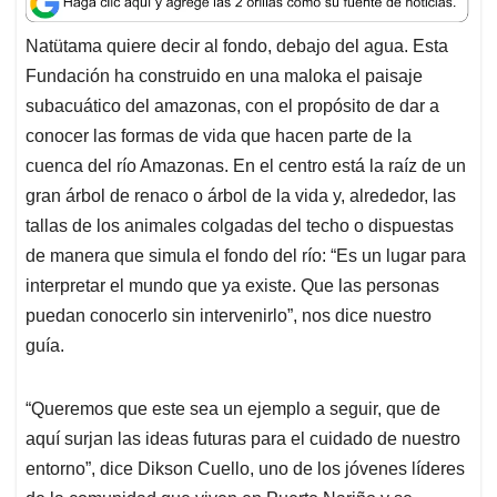
t
e
k
i
e
Natütama quiere decir al fondo, debajo del agua. Esta
s
b
e
l
a
Fundación ha construido en una maloka el paisaje
A
o
d
d
p
o
I
s
subacuático del amazonas, con el propósito de dar a
p
k
n
conocer las formas de vida que hacen parte de la
cuenca del río Amazonas. En el centro está la raíz de un
gran árbol de renaco o árbol de la vida y, alrededor, las
tallas de los animales colgadas del techo o dispuestas
de manera que simula el fondo del río: “Es un lugar para
interpretar el mundo que ya existe. Que las personas
puedan conocerlo sin intervenirlo”, nos dice nuestro
guía.
“Queremos que este sea un ejemplo a seguir, que de
aquí surjan las ideas futuras para el cuidado de nuestro
entorno”, dice Dikson Cuello, uno de los jóvenes líderes