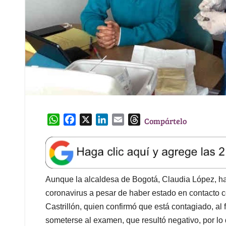
W
F
X
L
E
T
Compártelo
h
a
i
m
h
a
c
n
a
r
t
e
k
i
e
s
b
e
l
a
A
o
d
d
Aunque la alcaldesa de Bogotá, Claudia López, ha
p
o
I
s
coronavirus a pesar de haber estado en contacto 
p
k
n
Castrillón, quien confirmó que está contagiado, al 
someterse al examen, que resultó negativo, por lo