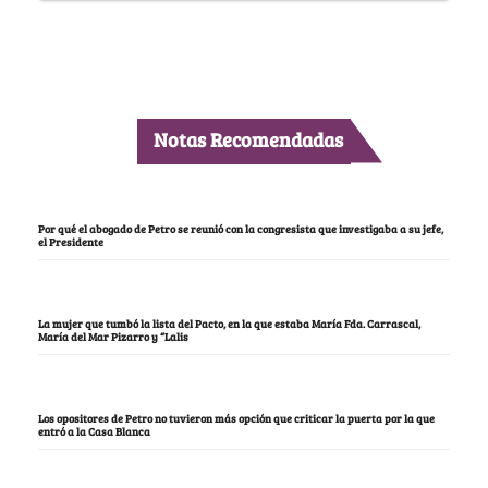
Notas Recomendadas
Por qué el abogado de Petro se reunió con la congresista que investigaba a su jefe,
el Presidente
La mujer que tumbó la lista del Pacto, en la que estaba María Fda. Carrascal,
María del Mar Pizarro y “Lalis
Los opositores de Petro no tuvieron más opción que criticar la puerta por la que
entró a la Casa Blanca