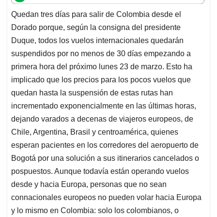
t
e
k
i
e
Quedan tres días para salir de Colombia desde el
s
b
e
l
a
Dorado porque, según la consigna del presidente
A
o
d
d
p
o
I
s
Duque, todos los vuelos internacionales quedarán
p
k
n
suspendidos por no menos de 30 días empezando a
primera hora del próximo lunes 23 de marzo. Esto ha
implicado que los precios para los pocos vuelos que
quedan hasta la suspensión de estas rutas han
incrementado exponencialmente en las últimas horas,
dejando varados a decenas de viajeros europeos, de
Chile, Argentina, Brasil y centroamérica, quienes
esperan pacientes en los corredores del aeropuerto de
Bogotá por una solución a sus itinerarios cancelados o
pospuestos. Aunque todavía están operando vuelos
desde y hacia Europa, personas que no sean
connacionales europeos no pueden volar hacia Europa
y lo mismo en Colombia: solo los colombianos, o