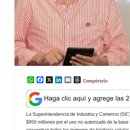
W
F
X
L
E
T
Compártelo
h
a
i
m
h
a
c
n
a
r
t
e
k
i
e
s
b
e
l
a
A
o
d
d
La Superintendencia de Industria y Comercio (SIC
p
o
I
s
$950 millones por el uso no autorizado de la base
p
k
n
encuentran todos los números de telefonía celular