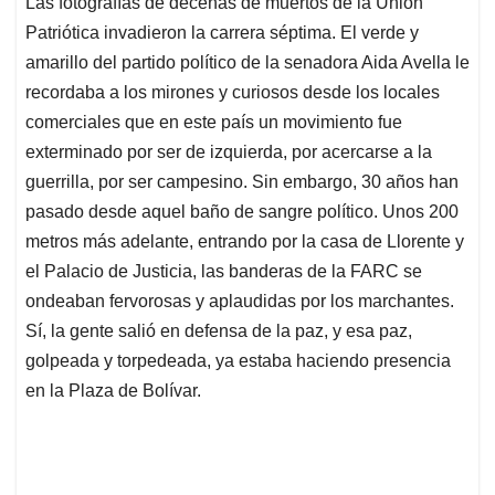
Las fotografías de decenas de muertos de la Unión
s
b
e
l
a
Patriótica invadieron la carrera séptima. El verde y
A
o
d
d
p
o
I
s
amarillo del partido político de la senadora Aida Avella le
p
k
n
recordaba a los mirones y curiosos desde los locales
comerciales que en este país un movimiento fue
exterminado por ser de izquierda, por acercarse a la
guerrilla, por ser campesino. Sin embargo, 30 años han
pasado desde aquel baño de sangre político. Unos 200
metros más adelante, entrando por la casa de Llorente y
el Palacio de Justicia, las banderas de la FARC se
ondeaban fervorosas y aplaudidas por los marchantes.
Sí, la gente salió en defensa de la paz, y esa paz,
golpeada y torpedeada, ya estaba haciendo presencia
en la Plaza de Bolívar.