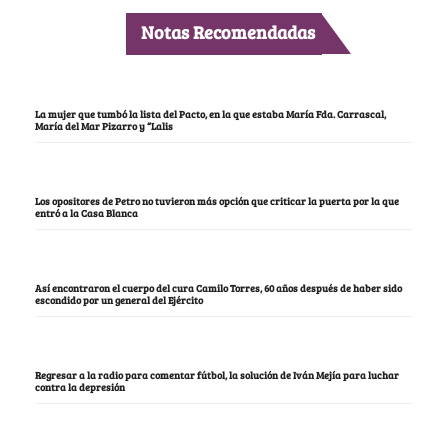
Notas Recomendadas
La mujer que tumbó la lista del Pacto, en la que estaba María Fda. Carrascal,
María del Mar Pizarro y “Lalis
Los opositores de Petro no tuvieron más opción que criticar la puerta por la que
entró a la Casa Blanca
Así encontraron el cuerpo del cura Camilo Torres, 60 años después de haber sido
escondido por un general del Ejército
Regresar a la radio para comentar fútbol, la solución de Iván Mejía para luchar
contra la depresión