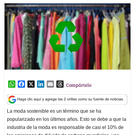
W
F
X
L
E
T
Compártelo
h
a
i
m
h
a
c
n
a
r
t
e
k
i
e
La moda sostenible es un término que se ha
s
b
e
l
a
popularizado en los últimos años. Esto se debe a que la
A
o
d
d
p
o
I
s
industria de la moda es responsable de casi el 10% de
p
k
n