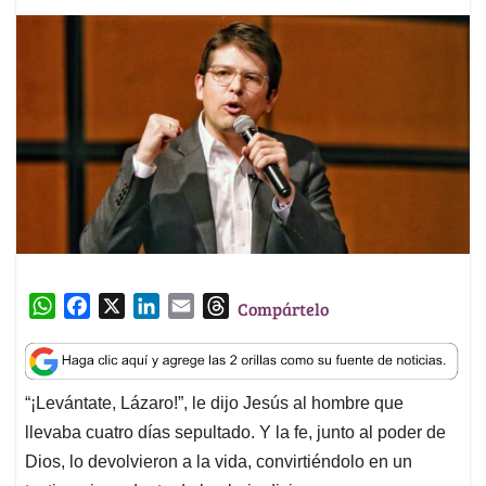
W
F
X
L
E
T
Compártelo
h
a
i
m
h
a
c
n
a
r
t
e
k
i
e
“¡Levántate, Lázaro!”, le dijo Jesús al hombre que
s
b
e
l
a
llevaba cuatro días sepultado. Y la fe, junto al poder de
A
o
d
d
p
o
I
s
Dios, lo devolvieron a la vida, convirtiéndolo en un