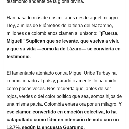
p
k
n
testimonio andante de la gloria divina.
Han pasado más de dos mil años desde aquel milagro.
Hoy, a miles de kilómetros de la tierra del Nazareno,
millones de colombianos claman al unísono:
"¡Fuerza,
Miguel!" Suplican que se levante, que vuelva a vivir,
y que su vida —como la de Lázaro— se convierta en
testimonio.
El lamentable atentado contra Miguel Uribe Turbay ha
conmocionado al país y, paradójicamente, lo ha unido
como pocas veces. Nos recuerda que, antes de ser
rojos, verdes o del color político que sea, somos hijos de
una misma patria. Colombia entera ora por un milagro.
Y
ese clamor, convertido en emoción colectiva, lo ha
catapultado como líder en intención de voto con un
13,7%, según la encuesta Guarumo.