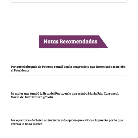
Notas Recomendadas
Por qué el abogado de Petro se reunió con la congresista que investigaba a su jefe,
el Presidente
La mujer que tumbó la lista del Pacto, en la que estaba María Fda. Carrascal,
María del Mar Pizarro y “Lalis
Los opositores de Petro no tuvieron más opción que criticar la puerta por la que
entró a la Casa Blanca