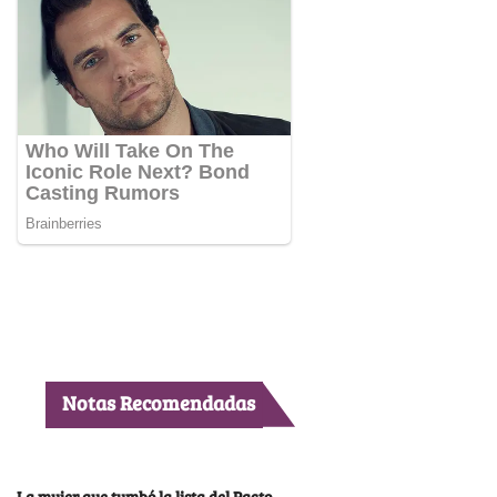
Notas Recomendadas
La mujer que tumbó la lista del Pacto,