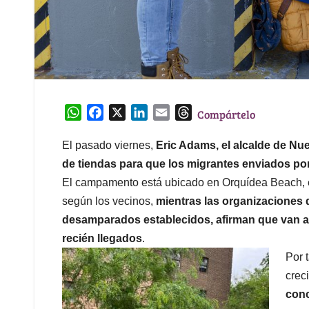
W
F
X
L
E
T
Compártelo
h
a
i
m
h
a
c
n
a
r
El pasado viernes,
Eric Adams, el alcalde de Nu
t
e
k
i
e
de tiendas para que los migrantes enviados por
s
b
e
l
a
El campamento está ubicado en Orquídea Beach, en
A
o
d
d
según los vecinos,
mientras las organizaciones 
p
o
I
s
desamparados establecidos, afirman que van a 
p
k
n
recién llegados
.
Por 
crec
conc