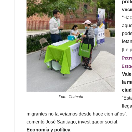
prot
veci
“Hac
aque
pode
letan
|Le 
Petr
Esta
Vale
la m
ciud
Foto: Cortesía
“Est
lleg
migrantes no la veíamos desde hace cien años”,
comentó José Santiago, investigador social.
Economía y política