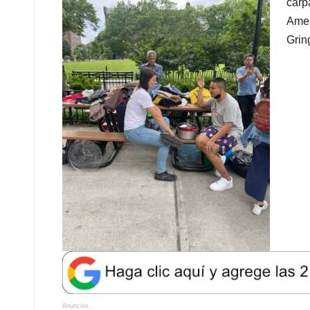
carp
Amer
Grin
Anuncios.