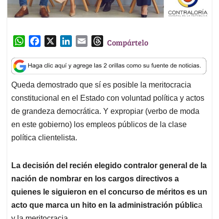
W
F
X
L
E
T
Compártelo
h
a
i
m
h
a
c
n
a
r
t
e
k
i
e
Queda demostrado que sí es posible la meritocracia
s
b
e
l
a
constitucional en el Estado con voluntad política y actos
A
o
d
d
p
o
I
s
de grandeza democrática. Y expropiar (verbo de moda
p
k
n
en este gobierno) los empleos públicos de la clase
política clientelista.
La decisión del recién elegido contralor general de la
nación de nombrar en los cargos directivos a
quienes le siguieron en el concurso de méritos es un
acto que marca un hito en la administración públic
a
y la meritocracia.