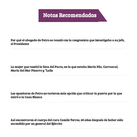
Notas Recomendadas
Por qué el abogado de Petro se reunió con la congresista que investigaba a su jefe,
el Presidente
La mujer que tumbó la lista del Pacto, en la que estaba María Fda. Carrascal,
María del Mar Pizarro y “Lalis
Los opositores de Petro no tuvieron más opción que criticar la puerta por la que
entró a la Casa Blanca
Así encontraron el cuerpo del cura Camilo Torres, 60 años después de haber sido
escondido por un general del Ejército