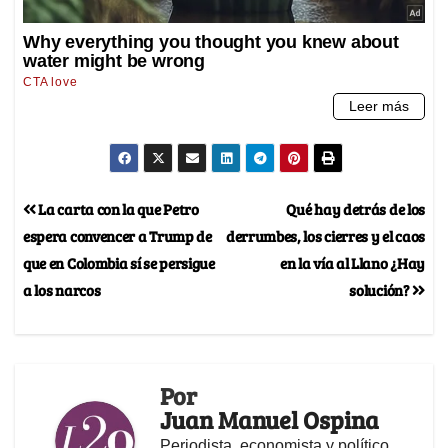
La carta con la que Petro
Qué hay detrás de los
espera convencer a Trump de
derrumbes, los cierres y el caos
que en Colombia sí se persigue
en la vía al Llano ¿Hay
a los narcos
solución?
Por
Juan Manuel Ospina
Periodista, economista y político