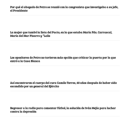
Por qué el abogado de Petro se reunió con la congresista que investigaba a su jefe,
el Presidente
La mujer que tumbó la lista del Pacto, en la que estaba María Fda. Carrascal,
María del Mar Pizarro y “Lalis
Los opositores de Petro no tuvieron más opción que criticar la puerta por la que
entró a la Casa Blanca
Así encontraron el cuerpo del cura Camilo Torres, 60 años después de haber sido
escondido por un general del Ejército
Regresar a la radio para comentar fútbol, la solución de Iván Mejía para luchar
contra la depresión