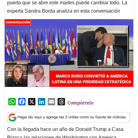
puerta que se abre este martes puede cambiar todo. La
experta Sandra Borda analiza en esta conversación
W
F
X
L
E
T
Compártelo
h
a
i
m
h
a
c
n
a
r
t
e
k
i
e
Con la llegada hace un año de Donald Trump a Casa
s
b
e
l
a
Blanca las relaciones de Washington con America