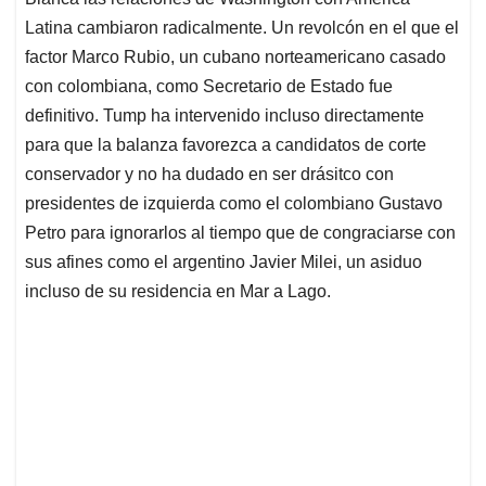
A
o
d
d
p
o
I
s
Latina cambiaron radicalmente. Un revolcón en el que el
p
k
n
factor Marco Rubio, un cubano norteamericano casado
con colombiana, como Secretario de Estado fue
definitivo. Tump ha intervenido incluso directamente
para que la balanza favorezca a candidatos de corte
conservador y no ha dudado en ser drásitco con
presidentes de izquierda como el colombiano Gustavo
Petro para ignorarlos al tiempo que de congraciarse con
sus afines como el argentino Javier Milei, un asiduo
incluso de su residencia en Mar a Lago.