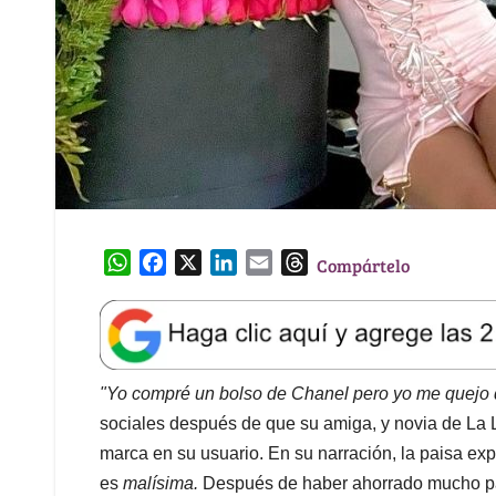
W
F
X
L
E
T
Compártelo
h
a
i
m
h
a
c
n
a
r
t
e
k
i
e
s
b
e
l
a
A
o
d
d
"Yo compré un bolso de Chanel pero yo me quejo 
p
o
I
s
sociales después de que su amiga, y novia de La 
p
k
n
marca en su usuario. En su narración, la paisa expl
es
malísima.
Después de haber ahorrado mucho pa