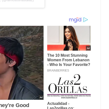
 Z (@famososhastalaz)