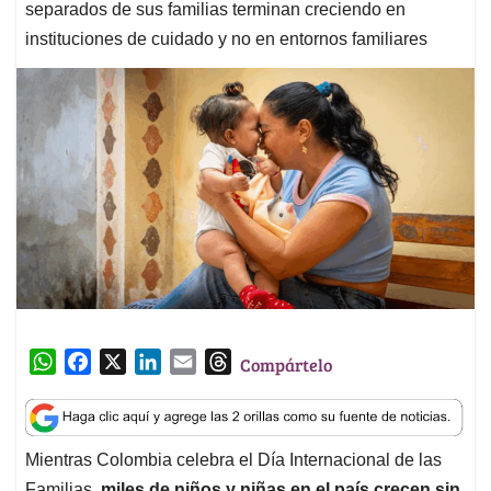
separados de sus familias terminan creciendo en
instituciones de cuidado y no en entornos familiares
W
F
X
L
E
T
Compártelo
h
a
i
m
h
a
c
n
a
r
t
e
k
i
e
Mientras Colombia celebra el Día Internacional de las
s
b
e
l
a
Familias,
miles de niños y niñas en el país crecen sin