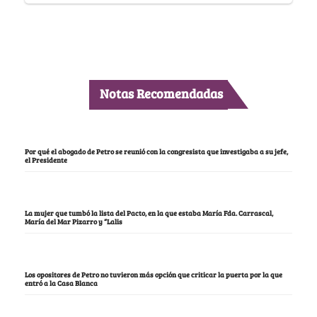
Notas Recomendadas
Por qué el abogado de Petro se reunió con la congresista que investigaba a su jefe,
el Presidente
La mujer que tumbó la lista del Pacto, en la que estaba María Fda. Carrascal,
María del Mar Pizarro y “Lalis
Los opositores de Petro no tuvieron más opción que criticar la puerta por la que
entró a la Casa Blanca