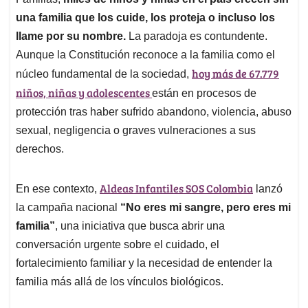
A
o
d
d
p
o
I
s
una familia que los cuide, los proteja o incluso los
p
k
n
llame por su nombre.
La paradoja es contundente.
Aunque la Constitución reconoce a la familia como el
hoy más de 67.779
núcleo fundamental de la sociedad,
niños, niñas y adolescentes
están en procesos de
protección tras haber sufrido abandono, violencia, abuso
sexual, negligencia o graves vulneraciones a sus
derechos.
Aldeas Infantiles SOS Colombia
En ese contexto,
lanzó
la campaña nacional
“No eres mi sangre, pero eres mi
familia”
, una iniciativa que busca abrir una
conversación urgente sobre el cuidado, el
fortalecimiento familiar y la necesidad de entender la
familia más allá de los vínculos biológicos.