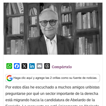
W
F
X
L
E
T
Compártelo
h
a
i
m
h
a
c
n
a
r
t
e
k
i
e
Por estos días he escuchado a muchos amigos uribistas
s
b
e
l
a
preguntarse por qué un sector importante de la derecha
A
o
d
d
p
o
I
s
está migrando hacia la candidatura de Abelardo de la
p
k
n