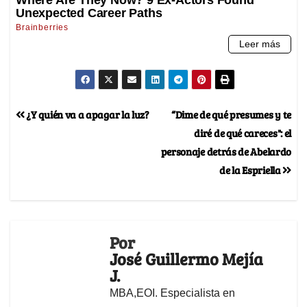
¿Y quién va a apagar la luz?
“Dime de qué presumes y te
diré de qué careces": el
personaje detrás de Abelardo
de la Espriella
Por
José Guillermo Mejía
J.
MBA,EOI. Especialista en