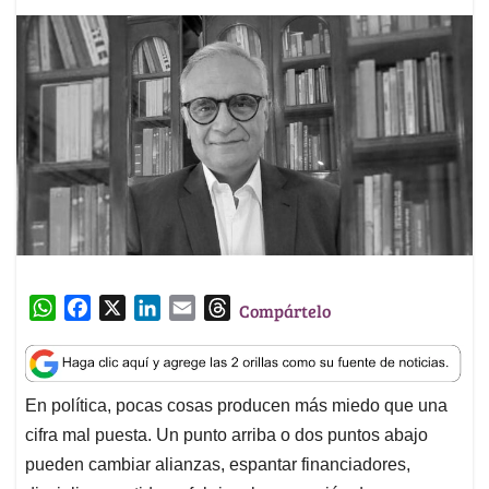
W
F
X
L
E
T
Compártelo
h
a
i
m
h
a
c
n
a
r
t
e
k
i
e
En política, pocas cosas producen más miedo que una
s
b
e
l
a
cifra mal puesta. Un punto arriba o dos puntos abajo
A
o
d
d
p
o
I
s
pueden cambiar alianzas, espantar financiadores,