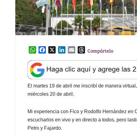
W
F
X
L
E
T
Compártelo
h
a
i
m
h
a
c
n
a
r
t
e
k
i
e
s
b
e
l
a
A
o
d
d
El martes 19 de abril me inscribí de manera virtual,
p
o
I
s
miércoles 20 de abril.
p
k
n
Mi experiencia con Fico y Rodolfo Hernández en C
escucharlos en vivo y en directo a todos, pero la
Petro y Fajardo.