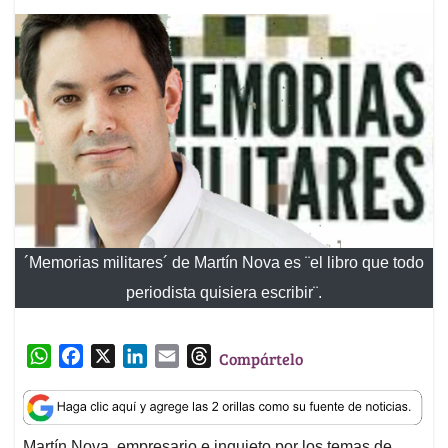
´Memorias militares´ de Martín Nova es ¨el libro que todo
periodista quisiera escribir¨.
W
F
X
L
E
T
Compártelo
h
a
i
m
h
a
c
n
a
r
t
e
k
i
e
Martín Nova, empresario e inquieto por los temas de