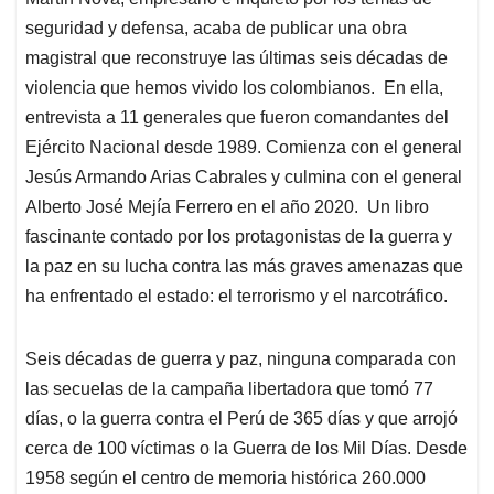
s
b
e
l
a
seguridad y defensa, acaba de publicar una obra
A
o
d
d
p
o
I
s
magistral que reconstruye las últimas seis décadas de
p
k
n
violencia que hemos vivido los colombianos. En ella,
entrevista a 11 generales que fueron comandantes del
Ejército Nacional desde 1989. Comienza con el general
Jesús Armando Arias Cabrales y culmina con el general
Alberto José Mejía Ferrero en el año 2020. Un libro
fascinante contado por los protagonistas de la guerra y
la paz en su lucha contra las más graves amenazas que
ha enfrentado el estado: el terrorismo y el narcotráfico.
Seis décadas de guerra y paz, ninguna comparada con
las secuelas de la campaña libertadora que tomó 77
días, o la guerra contra el Perú de 365 días y que arrojó
cerca de 100 víctimas o la Guerra de los Mil Días. Desde
1958 según el centro de memoria histórica 260.000