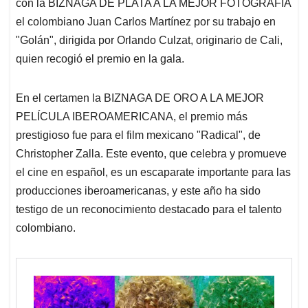
p
o
I
s
con la BIZNAGA DE PLATA A LA MEJOR FOTOGRAFÍA
p
k
n
el colombiano Juan Carlos Martínez por su trabajo en
"Golán", dirigida por Orlando Culzat, originario de Cali,
quien recogió el premio en la gala.
En el certamen la BIZNAGA DE ORO A LA MEJOR
PELÍCULA IBEROAMERICANA, el premio más
prestigioso fue para el film mexicano "Radical", de
Christopher Zalla. Este evento, que celebra y promueve
el cine en español, es un escaparate importante para las
producciones iberoamericanas, y este año ha sido
testigo de un reconocimiento destacado para el talento
colombiano.