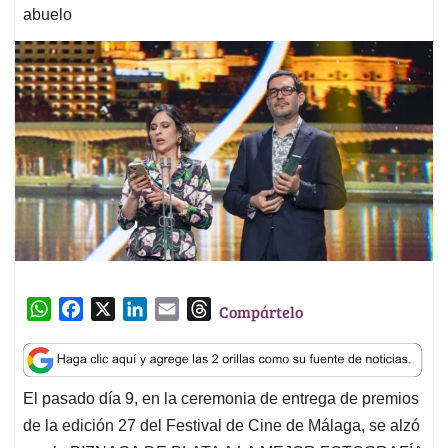
abuelo
W
F
X
L
E
T
Compártelo
h
a
i
m
h
a
c
n
a
r
t
e
k
i
e
El pasado día 9, en la ceremonia de entrega de premios
s
b
e
l
a
de la edición 27 del Festival de Cine de Málaga, se alzó
A
o
d
d