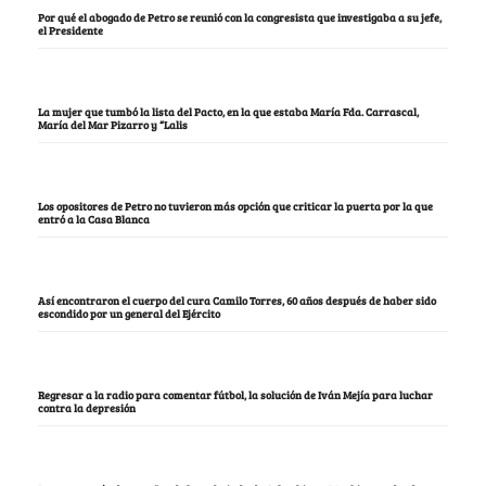
Por qué el abogado de Petro se reunió con la congresista que investigaba a su jefe,
el Presidente
La mujer que tumbó la lista del Pacto, en la que estaba María Fda. Carrascal,
María del Mar Pizarro y “Lalis
Los opositores de Petro no tuvieron más opción que criticar la puerta por la que
entró a la Casa Blanca
Así encontraron el cuerpo del cura Camilo Torres, 60 años después de haber sido
escondido por un general del Ejército
Regresar a la radio para comentar fútbol, la solución de Iván Mejía para luchar
contra la depresión