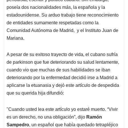
A
o
d
d
p
o
I
s
poseía dos nacionalidades más, la española y la
p
k
n
estadounidense. Su arduo trabajo tiene reconocimiento
de entidades sumamente respetadas como la
Comunidad Autónoma de Madrid, ​ y el Instituto Juan de
Mariana.
A pesar de su exitoso trayecto de vida, el cubano sufría
de parkinson que fue deteriorando su salud lentamente,
cuando vio que muchas de sus habilidades se iban
deteriorando por la enfermedad decidió irse a Madrid a
aplicarse la etuanasia y dejó este artículo de despedida
que su querida hija difundió:
"Cuando usted lea este artículo yo estaré muerto. “Vivir
es un derecho, no una obligación”, dijo
Ramón
Sampedro
, un español que había quedado tetrapléjico