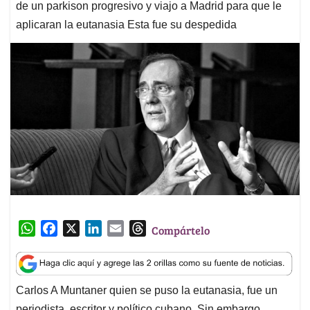
de un parkison progresivo y viajo a Madrid para que le
aplicaran la eutanasia Esta fue su despedida
W
F
X
L
E
T
Compártelo
h
a
i
m
h
a
c
n
a
r
t
e
k
i
e
Carlos A Muntaner quien se puso la eutanasia, fue un
s
b
e
l
a
periodista, escritor y político cubano. Sin embargo,