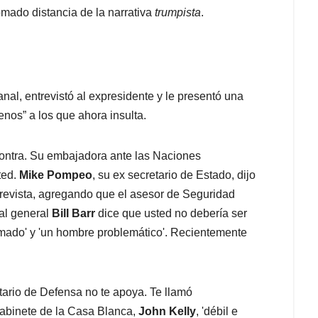
omado distancia de la narrativa
trumpista
.
anal, entrevistó al expresidente y le presentó una
enos” a los que ahora insulta.
contra. Su embajadora ante las Naciones
ted.
Mike Pompeo
, su ex secretario de Estado, dijo
ntrevista, agregando que el asesor de Seguridad
cal general
Bill Barr
dice que usted no debería ser
umado' y 'un hombre problemático'. Recientemente
etario de Defensa no te apoya. Te llamó
gabinete de la Casa Blanca,
John Kelly
, 'débil e