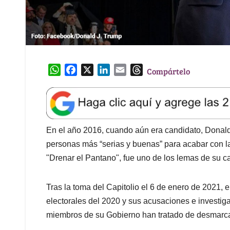
W
F
X
L
E
T
Compártelo
h
a
i
m
h
a
c
n
a
r
t
e
k
i
e
s
b
e
l
a
A
o
d
d
En el año 2016, cuando aún era candidato, Donald 
p
o
I
s
personas más “serias y buenas” para acabar con l
p
k
n
"Drenar el Pantano", fue uno de los lemas de su
Tras la toma del Capitolio el 6 de enero de 2021, e
electorales del 2020 y sus acusaciones e investig
miembros de su Gobierno han tratado de desmarca