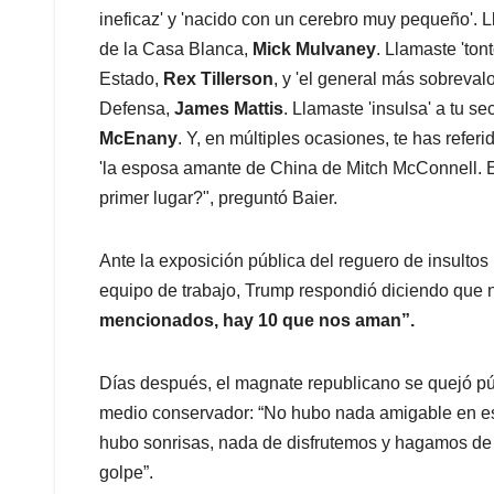
ineficaz' y 'nacido con un cerebro muy pequeño'. L
de la Casa Blanca,
Mick Mulvaney
. Llamaste 'ton
Estado,
Rex Tillerson
, y 'el general más sobreval
Defensa,
James Mattis
. Llamaste 'insulsa' a tu s
McEnany
. Y, en múltiples ocasiones, te has referi
'la esposa amante de China de Mitch McConnell. En
primer lugar?", preguntó Baier.
Ante la exposición pública del reguero de insultos 
equipo de trabajo, Trump respondió diciendo que no
mencionados, hay 10 que nos aman”.
Días después, el magnate republicano se quejó púb
medio conservador: “No hubo nada amigable en es
hubo sonrisas, nada de disfrutemos y hagamos de
golpe”.