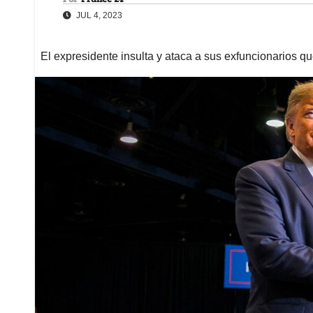
JUL 4, 2023
El expresidente insulta y ataca a sus exfuncionarios 