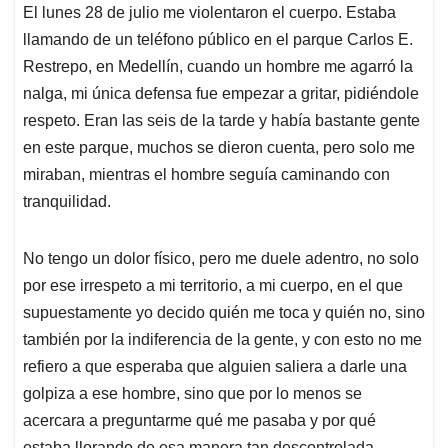
El lunes 28 de julio me violentaron el cuerpo. Estaba
s
b
e
l
a
llamando de un teléfono público en el parque Carlos E.
A
o
d
d
p
o
I
s
Restrepo, en Medellín, cuando un hombre me agarró la
p
k
n
nalga, mi única defensa fue empezar a gritar, pidiéndole
respeto. Eran las seis de la tarde y había bastante gente
en este parque, muchos se dieron cuenta, pero solo me
miraban, mientras el hombre seguía caminando con
tranquilidad.
No tengo un dolor físico, pero me duele adentro, no solo
por ese irrespeto a mi territorio, a mi cuerpo, en el que
supuestamente yo decido quién me toca y quién no, sino
también por la indiferencia de la gente, y con esto no me
refiero a que esperaba que alguien saliera a darle una
golpiza a ese hombre, sino que por lo menos se
acercara a preguntarme qué me pasaba y por qué
estaba llorando de esa manera tan descontrolada.