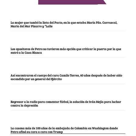
La mujer que tumbó la lista del Pacto, en la que estaba María Fda. Carrascal,
María del Mar Pizarro y “Lalis
Los opositores de Petro no tuvieron más opción que criticar la puerta por la que
entró a la Casa Blanca
Así encontraron el cuerpo del cura Camilo Torres, 60 años después de haber sido
escondido por un general del Ejército
Regresar a la radio para comentar fútbol, la solución de Iván Mejía para luchar
contra la depresión
La casona más de 100 años de la embajada de Colombia en Washington donde
Petro afinó su cara a cara con Trump