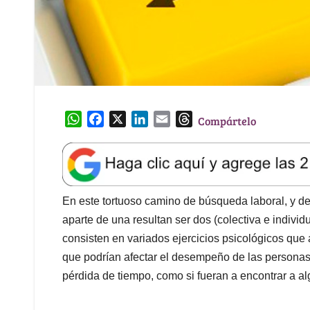
W
F
X
L
E
T
Compártelo
h
a
i
m
h
a
c
n
a
r
t
e
k
i
e
s
b
e
l
a
A
o
d
d
En este tortuoso camino de búsqueda laboral, y de
p
o
I
s
aparte de una resultan ser dos (colectiva e individ
p
k
n
consisten en variados ejercicios psicológicos que 
que podrían afectar el desempeño de las personas 
pérdida de tiempo, como si fueran a encontrar a al