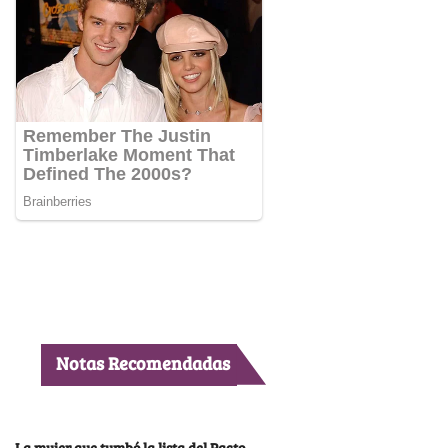
Notas Recomendadas
La mujer que tumbó la lista del Pacto,