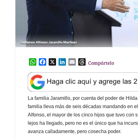
W
F
X
L
E
T
Compártelo
h
a
i
m
h
a
c
n
a
r
t
e
k
i
e
s
b
e
l
a
A
o
d
d
La familia Jaramillo, por cuenta del poder de Hilda 
p
o
I
s
familia lleva más de seis décadas mandando en el
p
k
n
Alfonso, el mayor de los cinco hijos que tuvo con 
lejos ha llegado, pero no es el único que ha incursi
avanza calladamente, pero cosecha poder.