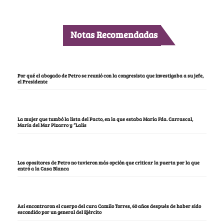
Notas Recomendadas
Por qué el abogado de Petro se reunió con la congresista que investigaba a su jefe,
el Presidente
La mujer que tumbó la lista del Pacto, en la que estaba María Fda. Carrascal,
María del Mar Pizarro y “Lalis
Los opositores de Petro no tuvieron más opción que criticar la puerta por la que
entró a la Casa Blanca
Así encontraron el cuerpo del cura Camilo Torres, 60 años después de haber sido
escondido por un general del Ejército