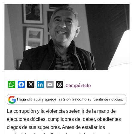
W
F
X
L
E
T
Compártelo
h
a
i
m
h
a
c
n
a
r
t
e
k
i
e
La corrupción y la violencia suelen ir de la mano de
s
b
e
l
a
ejecutores dóciles, cumplidores del deber, obedientes
A
o
d
d
p
o
I
s
ciegos de sus superiores. Antes de estallar los