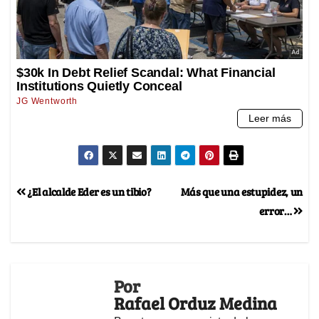
¿El alcalde Eder es un tibio?
Más que una estupidez, un
error…
Por
Rafael Orduz Medina