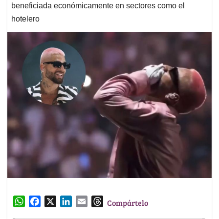
beneficiada económicamente en sectores como el
hotelero
W
F
X
L
E
T
Compártelo
h
a
i
m
h