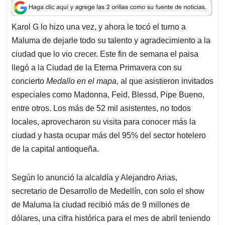
a
c
n
a
r
t
e
k
i
e
Karol G lo hizo una vez, y ahora le tocó el turno a
s
b
e
l
a
Maluma de dejarle todo su talento y agradecimiento a la
A
o
d
d
p
o
I
s
ciudad que lo vio crecer. Este fin de semana el paisa
p
k
n
llegó a la Ciudad de la Eterna Primavera con su
concierto
Medallo en el mapa,
al que asistieron invitados
especiales como Madonna, Feid, Blessd, Pipe Bueno,
entre otros. Los más de 52 mil asistentes, no todos
locales, aprovecharon su visita para conocer más la
ciudad y hasta ocupar más del 95% del sector hotelero
de la capital antioqueña.
Según lo anunció la alcaldía y Alejandro Arias,
secretario de Desarrollo de Medellín, con solo el show
de Maluma la ciudad recibió más de 9 millones de
dólares, una cifra histórica para el mes de abril teniendo