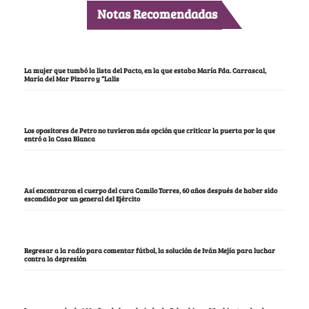
Notas Recomendadas
La mujer que tumbó la lista del Pacto, en la que estaba María Fda. Carrascal,
María del Mar Pizarro y “Lalis
Los opositores de Petro no tuvieron más opción que criticar la puerta por la que
entró a la Casa Blanca
Así encontraron el cuerpo del cura Camilo Torres, 60 años después de haber sido
escondido por un general del Ejército
Regresar a la radio para comentar fútbol, la solución de Iván Mejía para luchar
contra la depresión