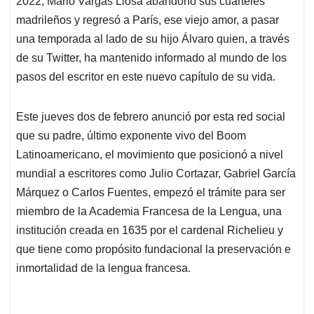
p
o
I
s
2022, Mario Vargas Llosa abandonó sus cuarteles
p
k
n
madrileños y regresó a París, ese viejo amor, a pasar
una temporada al lado de su hijo Álvaro quien, a través
de su Twitter, ha mantenido informado al mundo de los
pasos del escritor en este nuevo capítulo de su vida.
Este jueves dos de febrero anunció por esta red social
que su padre, último exponente vivo del Boom
Latinoamericano, el movimiento que posicionó a nivel
mundial a escritores como Julio Cortazar, Gabriel García
Márquez o Carlos Fuentes, empezó el trámite para ser
miembro de la Academia Francesa de la Lengua, una
institución creada en 1635 por el cardenal Richelieu y
que tiene como propósito fundacional la preservación e
inmortalidad de la lengua francesa.