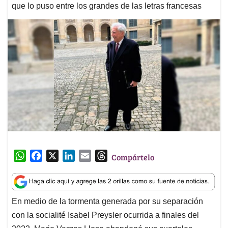
que lo puso entre los grandes de las letras francesas
W
F
X
L
E
T
Compártelo
h
a
i
m
h
a
c
n
a
r
t
e
k
i
e
En medio de la tormenta generada por su separación
s
b
e
l
a
con la socialité Isabel Preysler ocurrida a finales del
A
o
d
d