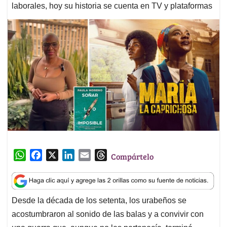
laborales, hoy su historia se cuenta en TV y plataformas
W
F
X
L
E
T
Compártelo
h
a
i
m
h
a
c
n
a
r
t
e
k
i
e
Desde la década de los setenta, los urabeños se
s
b
e
l
a
acostumbraron al sonido de las balas y a convivir con
A
o
d
d