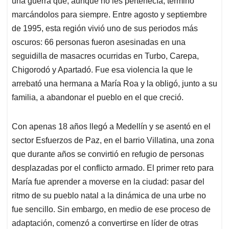
p
o
I
s
una guerra que, aunque no les pertenecía, terminó
p
k
n
marcándolos para siempre. Entre agosto y septiembre
de 1995, esta región vivió uno de sus periodos más
oscuros: 66 personas fueron asesinadas en una
seguidilla de masacres ocurridas en Turbo, Carepa,
Chigorodó y Apartadó. Fue esa violencia la que le
arrebató una hermana a María Roa y la obligó, junto a su
familia, a abandonar el pueblo en el que creció.
Con apenas 18 años llegó a Medellín y se asentó en el
sector Esfuerzos de Paz, en el barrio Villatina, una zona
que durante años se convirtió en refugio de personas
desplazadas por el conflicto armado. El primer reto para
María fue aprender a moverse en la ciudad: pasar del
ritmo de su pueblo natal a la dinámica de una urbe no
fue sencillo. Sin embargo, en medio de ese proceso de
adaptación, comenzó a convertirse en líder de otras