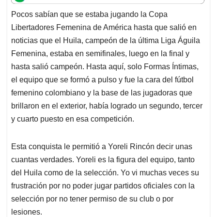
t
e
k
i
e
Pocos sabían que se estaba jugando la Copa
s
b
e
l
a
Libertadores Femenina de América hasta que salió en
A
o
d
d
p
o
I
s
noticias que el Huila, campeón de la última Liga Águila
p
k
n
Femenina, estaba en semifinales, luego en la final y
hasta salió campeón. Hasta aquí, solo Formas Íntimas,
el equipo que se formó a pulso y fue la cara del fútbol
femenino colombiano y la base de las jugadoras que
brillaron en el exterior, había logrado un segundo, tercer
y cuarto puesto en esa competición.
Esta conquista le permitió a Yoreli Rincón decir unas
cuantas verdades. Yoreli es la figura del equipo, tanto
del Huila como de la selección. Yo vi muchas veces su
frustración por no poder jugar partidos oficiales con la
selección por no tener permiso de su club o por
lesiones.