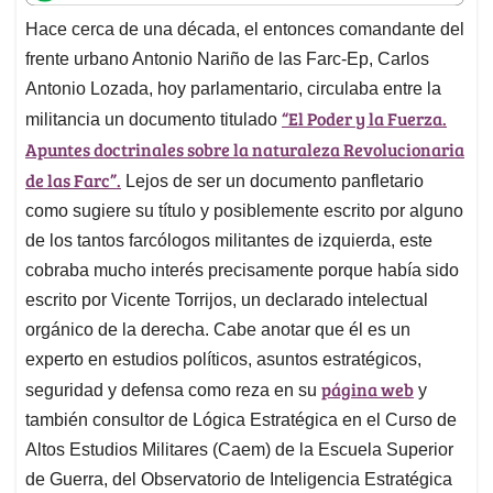
t
e
k
i
e
Hace cerca de una década, el entonces comandante del
s
b
e
l
a
frente urbano Antonio Nariño de las Farc-Ep, Carlos
A
o
d
d
p
o
I
s
Antonio Lozada, hoy parlamentario, circulaba entre la
p
k
n
“El Poder y la Fuerza.
militancia un documento titulado
Apuntes doctrinales sobre la naturaleza Revolucionaria
de las Farc”.
Lejos de ser un documento panfletario
como sugiere su título y posiblemente escrito por alguno
de los tantos farcólogos militantes de izquierda, este
cobraba mucho interés precisamente porque había sido
escrito por Vicente Torrijos, un declarado intelectual
orgánico de la derecha. Cabe anotar que él es un
experto en estudios políticos, asuntos estratégicos,
página web
seguridad y defensa como reza en su
y
también consultor de Lógica Estratégica en el Curso de
Altos Estudios Militares (Caem) de la Escuela Superior
de Guerra, del Observatorio de Inteligencia Estratégica