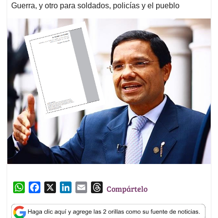
Guerra, y otro para soldados, policías y el pueblo
W
F
X
L
E
T
Compártelo
h
a
i
m
h
a
c
n
a
r