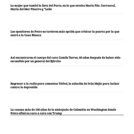
La mujer que tumbó la lista del Pacto, en la que estaba María Fda. Carrascal,
María del Mar Pizarro y “Lalis
Los opositores de Petro no tuvieron más opción que criticar la puerta por la que
entró a la Casa Blanca
Así encontraron el cuerpo del cura Camilo Torres, 60 años después de haber sido
escondido por un general del Ejército
Regresar a la radio para comentar fútbol, la solución de Iván Mejía para luchar
contra la depresión
La casona más de 100 años de la embajada de Colombia en Washington donde
Petro afinó su cara a cara con Trump