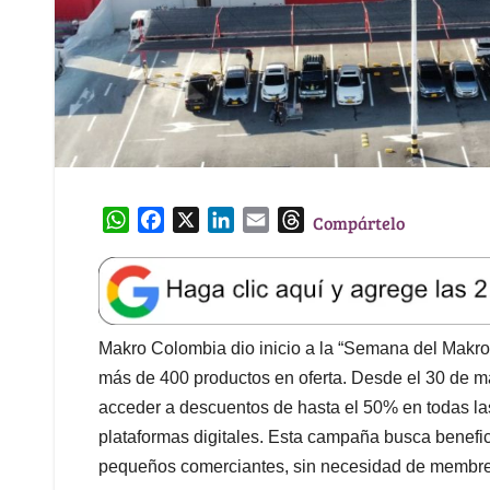
W
F
X
L
E
T
Compártelo
h
a
i
m
h
a
c
n
a
r
t
e
k
i
e
s
b
e
l
a
A
o
d
d
Makro Colombia dio inicio a la “Semana del Makro
p
o
I
s
más de 400 productos en oferta. Desde el 30 de ma
p
k
n
acceder a descuentos de hasta el 50% en todas las 
plataformas digitales. Esta campaña busca benefi
pequeños comerciantes, sin necesidad de membre