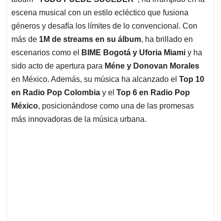
A
o
d
d
p
o
I
s
escena musical con un estilo ecléctico que fusiona
p
k
n
géneros y desafía los límites de lo convencional. Con
más de
1M de streams en su álbum
, ha brillado en
escenarios como el
BIME Bogotá y Uforia Miami
y ha
sido acto de apertura para
Méne y Donovan Morales
en México. Además, su música ha alcanzado el
Top 10
en Radio Pop Colombia
y el
Top 6 en Radio Pop
México
, posicionándose como una de las promesas
más innovadoras de la música urbana.