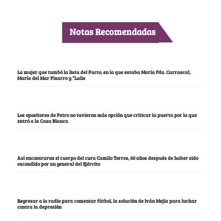
Notas Recomendadas
La mujer que tumbó la lista del Pacto, en la que estaba María Fda. Carrascal,
María del Mar Pizarro y “Lalis
Los opositores de Petro no tuvieron más opción que criticar la puerta por la que
entró a la Casa Blanca
Así encontraron el cuerpo del cura Camilo Torres, 60 años después de haber sido
escondido por un general del Ejército
Regresar a la radio para comentar fútbol, la solución de Iván Mejía para luchar
contra la depresión