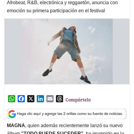
Afrobeat, R&B, electrónica y reggaetón, anuncia con
emoción su primera participación en el festival
W
F
X
L
E
T
Compártelo
h
a
i
m
h
a
c
n
a
r
t
e
k
i
e
MAGNA
, quien además recientemente lanzó su nuevo
s
b
e
l
a
álbum
"TODO PUEDE SUCEDER"
, ha irrumpido en la