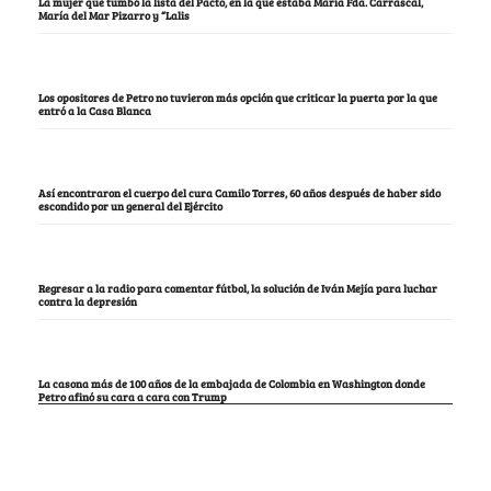
La mujer que tumbó la lista del Pacto, en la que estaba María Fda. Carrascal,
María del Mar Pizarro y “Lalis
Los opositores de Petro no tuvieron más opción que criticar la puerta por la que
entró a la Casa Blanca
Así encontraron el cuerpo del cura Camilo Torres, 60 años después de haber sido
escondido por un general del Ejército
Regresar a la radio para comentar fútbol, la solución de Iván Mejía para luchar
contra la depresión
La casona más de 100 años de la embajada de Colombia en Washington donde
Petro afinó su cara a cara con Trump