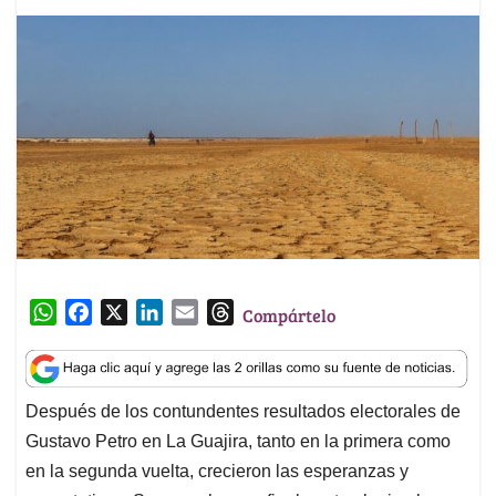
W
F
X
L
E
T
Compártelo
h
a
i
m
h
a
c
n
a
r
t
e
k
i
e
Después de los contundentes resultados electorales de
s
b
e
l
a
Gustavo Petro en La Guajira, tanto en la primera como
A
o
d
d
p
o
I
s
en la segunda vuelta, crecieron las esperanzas y