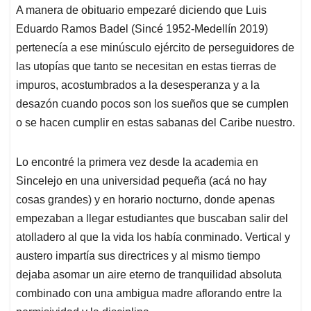
A manera de obituario empezaré diciendo que Luis
s
b
e
l
a
Eduardo Ramos Badel (Sincé 1952-Medellín 2019)
A
o
d
d
p
o
I
s
pertenecía a ese minúsculo ejército de perseguidores de
p
k
n
las utopías que tanto se necesitan en estas tierras de
impuros, acostumbrados a la desesperanza y a la
desazón cuando pocos son los sueños que se cumplen
o se hacen cumplir en estas sabanas del Caribe nuestro.
Lo encontré la primera vez desde la academia en
Sincelejo en una universidad pequeña (acá no hay
cosas grandes) y en horario nocturno, donde apenas
empezaban a llegar estudiantes que buscaban salir del
atolladero al que la vida los había conminado. Vertical y
austero impartía sus directrices y al mismo tiempo
dejaba asomar un aire eterno de tranquilidad absoluta
combinado con una ambigua madre aflorando entre la