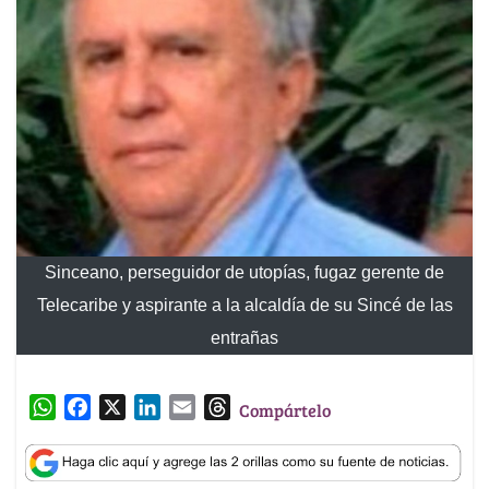
Sinceano, perseguidor de utopías, fugaz gerente de
Telecaribe y aspirante a la alcaldía de su Sincé de las
entrañas
W
F
X
L
E
T
Compártelo
h
a
i
m
h
a
c
n
a
r
t
e
k
i
e