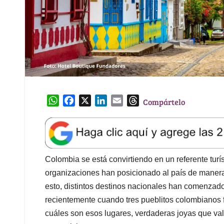
W
F
X
L
E
T
Compártelo
h
a
i
m
h
a
c
n
a
r
t
e
k
i
e
s
b
e
l
a
A
o
d
d
Colombia se está convirtiendo en un referente turíst
p
o
I
s
organizaciones han posicionado al país de manera 
p
k
n
esto, distintos destinos nacionales han comenzado
recientemente cuando tres pueblitos colombianos
cuáles son esos lugares, verdaderas joyas que val