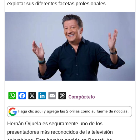
explotar sus diferentes facetas profesionales
W
F
X
L
E
T
Compártelo
h
a
i
m
h
a
c
n
a
r
t
e
k
i
e
Hernán Orjuela es seguramente uno de los
s
b
e
l
a
presentadores más reconocidos de la televisión
A
o
d
d