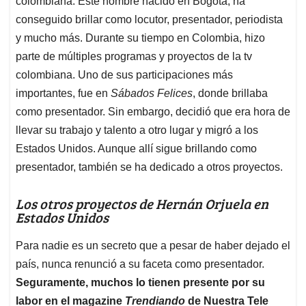
p
o
I
s
colombiana. Este hombre nacido en Bogotá, ha
p
k
n
conseguido brillar como locutor, presentador, periodista
y mucho más. Durante su tiempo en Colombia, hizo
parte de múltiples programas y proyectos de la tv
colombiana. Uno de sus participaciones más
importantes, fue en
Sábados Felices
, donde brillaba
como presentador. Sin embargo, decidió que era hora de
llevar su trabajo y talento a otro lugar y migró a los
Estados Unidos. Aunque allí sigue brillando como
presentador, también se ha dedicado a otros proyectos.
Los otros proyectos de Hernán Orjuela en
Estados Unidos
Para nadie es un secreto que a pesar de haber dejado el
país, nunca renunció a su faceta como presentador.
Seguramente, muchos lo tienen presente por su
labor en el magazine
Trendiando
de Nuestra Tele