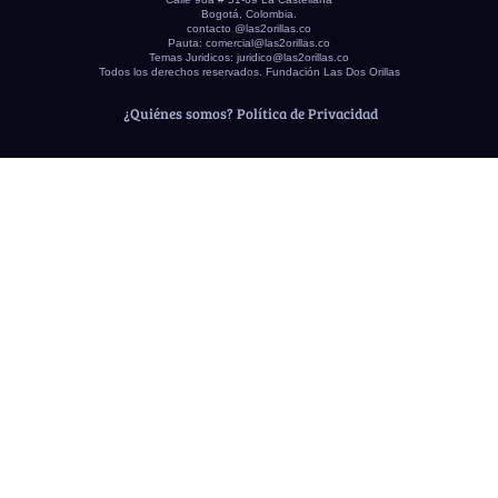
Bogotá, Colombia.
contacto @las2orillas.co
Pauta:
comercial@las2orillas.co
Temas Juridicos:
juridico@las2orillas.co
Todos los derechos reservados. Fundación Las Dos Orillas
¿Quiénes somos?
Política de Privacidad