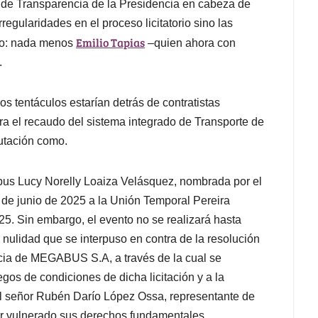
a de Transparencia de la Presidencia en cabeza de
regularidades en el proceso licitatorio sino las
Emilio Tapias
cio: nada menos
–quien ahora con
.
s tentáculos estarían detrás de contratistas
a el recaudo del sistema integrado de Transporte de
putación como.
abus Lucy Norelly Loaiza Velásquez, nombrada por el
 de junio de 2025 a la Unión Temporal Pereira
025. Sin embargo, el evento no se realizará hasta
 nulidad que se interpuso en contra de la resolución
cia de MEGABUS S.A, a través de la cual se
iegos de condiciones de dicha licitación y a la
 señor Rubén Darío López Ossa, representante de
ar vulnerado sus derechos fundamentales.