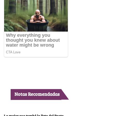
Notas Recomendadas
La mujer que tumbó la lista del Pacto,