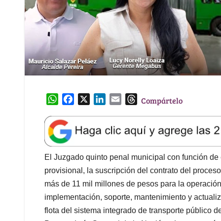
W
F
X
L
E
T
Compártelo
h
a
i
m
h
a
c
n
a
r
t
e
k
i
e
s
b
e
l
a
A
o
d
d
El Juzgado quinto penal municipal con función de 
p
o
I
s
provisional, la suscripción del contrato del proc
p
k
n
más de 11 mil millones de pesos para la operación 
implementación, soporte, mantenimiento y actualiz
flota del sistema integrado de transporte público 