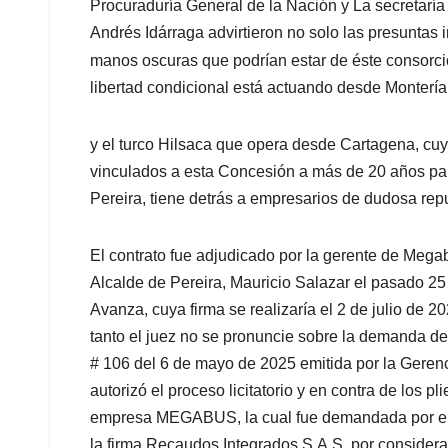
Procuraduría General de la Nación y La secretarí
Andrés Idárraga advirtieron no solo las presuntas ir
manos oscuras que podrían estar de éste consor
libertad condicional está actuando desde Montería
y el turco Hilsaca que opera desde Cartagena, cuyo
vinculados a esta Concesión a más de 20 años par
Pereira, tiene detrás a empresarios de dudosa re
El contrato fue adjudicado por la gerente de Meg
Alcalde de Pereira, Mauricio Salazar el pasado 25
Avanza, cuya firma se realizaría el 2 de julio de 2
tanto el juez no se pronuncie sobre la demanda de
# 106 del 6 de mayo de 2025 emitida por la Geren
autorizó el proceso licitatorio y en contra de los pl
empresa MEGABUS, la cual fue demandada por el
la firma Recaudos Integrados S.A.S, por consider