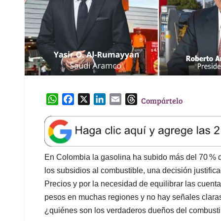
W
F
X
L
E
T
Compártelo
h
a
i
m
h
a
c
n
a
r
t
e
k
i
e
s
b
e
l
a
A
o
d
d
En Colombia la gasolina ha subido más del 70 % 
p
o
I
s
los subsidios al combustible, una decisión justifi
p
k
n
Precios y por la necesidad de equilibrar las cuenta
pesos en muchas regiones y no hay señales claras 
¿quiénes son los verdaderos dueños del combusti