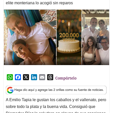
elite monteriana lo acogió sin reparos
W
F
X
L
E
T
Compártelo
h
a
i
m
h
a
c
n
a
r
t
e
k
i
e
A Emilio Tapia le gustan los caballos y el vallenato, pero
s
b
e
l
a
sobre todo la plata y la buena vida. Consiguió que
A
o
d
d