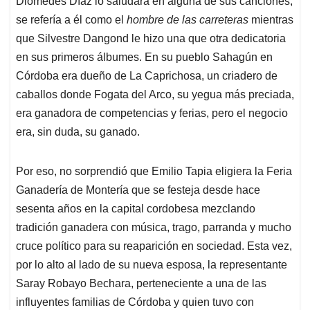
p
o
I
s
Diomedes Díaz lo saludara en alguna de sus canciones,
p
k
n
se refería a él como el
hombre de las carreteras
mientras
que Silvestre Dangond le hizo una que otra dedicatoria
en sus primeros álbumes. En su pueblo Sahagún en
Córdoba era dueño de La Caprichosa, un criadero de
caballos donde Fogata del Arco, su yegua más preciada,
era ganadora de competencias y ferias, pero el negocio
era, sin duda, su ganado.
Por eso, no sorprendió que Emilio Tapia eligiera la Feria
Ganadería de Montería que se festeja desde hace
sesenta años en la capital cordobesa mezclando
tradición ganadera con música, trago, parranda y mucho
cruce político para su reaparición en sociedad. Esta vez,
por lo alto al lado de su nueva esposa, la representante
Saray Robayo Bechara, perteneciente a una de las
influyentes familias de Córdoba y quien tuvo con