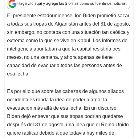
a
c
n
a
r
t
e
k
i
e
El presidente estadounidense Joe Biden prometió sacar
s
b
e
l
a
a todas sus tropas de Afganistán antes del 31 de agosto,
A
o
d
d
p
o
I
s
sin embargo, no contaba con una situación tan caótica y
p
k
n
extrema como la que se vive en Kabul. Los informes de
inteligencia apuntaban a que la capital resistiría tres
meses, no una semana, y ahora apenas se tiene
capacidad de evacuar a todas las personas antes de
esa fecha.
Es por ello que sobre las cabezas de algunos aliados
occidentales ronda la idea de poder alargar la
evacuación más allá de esa fecha. En un discurso,
Biden dejó entrever que sus tropas podrían quedarse
después del 31 de agosto, una idea que el Reino Unido
quiere ratificar debido a que todavía hay miles de