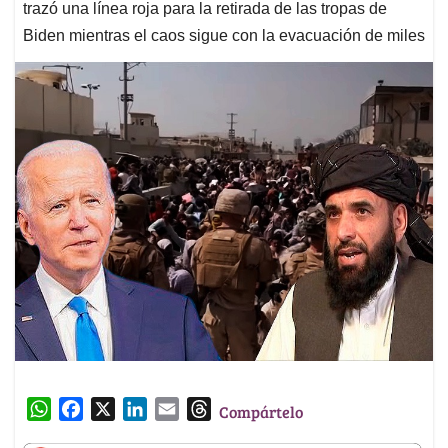
trazó una línea roja para la retirada de las tropas de
Biden mientras el caos sigue con la evacuación de miles
W
F
X
L
E
T
Compártelo
h
a
i
m
h